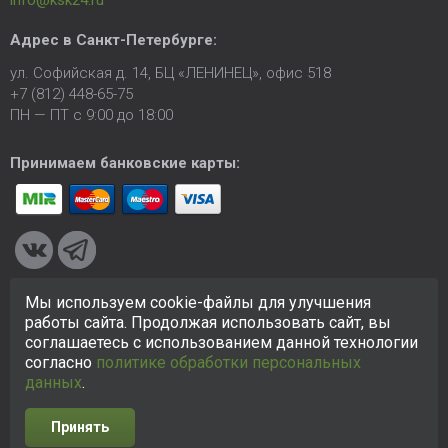
info@ksk24.ru
Адрес в
Санкт-Петербурге
:
ул. Софийская д. 14, БЦ «ЛЕНИНЕЦ», офис 518
+7 (812) 448-65-75
ПН — ПТ с 9:00 до 18:00
Принимаем банковские карты:
Мы используем cookie-файлы для улучшения
© 2005-2026 ООО «КСК». Сайт
https://ksk24.ru
создан
работы сайта. Продолжая использовать сайт, вы
исключительно в информационных целях и любая информация
соглашаетесь с использованием данной технологии
на сайте не является публичной офертой.
Политика в
согласно
политике обработки персональных
отношении персональных данных
данных
.
Принять
Разработка сайта