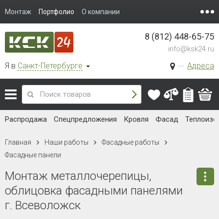
Монтаж
Портфолио
О компании
8 (812) 448-65-75
info@ksk24.ru
Я в
Санкт-Петербурге
Адреса
Распродажа
Спецпредложения
Кровля
Фасад
Теплоизо
Главная
Наши работы
Фасадные работы
Фасадные панели
Монтаж металлочерепицы,
облицовка фасадными панелями
г. Всеволожск