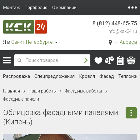
Монтаж
Портфолио
О компании
8 (812) 448-65-75
info@ksk24.ru
Я в
Санкт-Петербурге
Адреса
Распродажа
Спецпредложения
Кровля
Фасад
Теплоизо
Главная
Наши работы
Фасадные работы
Фасадные панели
Облицовка фасадными панелями
(Кипень)