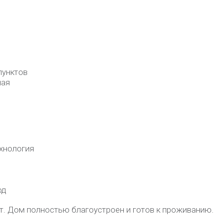
пунктов
ная
ехнология
од
т. Дом полностью благоустроен и готов к проживанию.