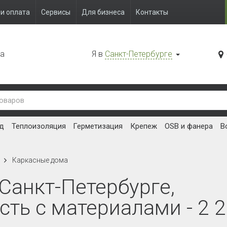
и оплата
Сервисы
Для бизнеса
Контакты
да
Я в
Санкт-Петербурге
д
Теплоизоляция
Герметизация
Крепеж
OSB и фанера
В
Каркасные дома
Санкт-Петербурге,
ть с материалами - 2 