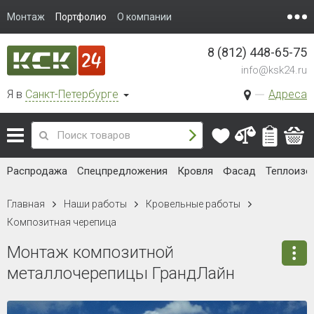
Монтаж
Портфолио
О компании
8 (812) 448-65-75
info@ksk24.ru
Я в
Санкт-Петербурге
Адреса
Распродажа
Спецпредложения
Кровля
Фасад
Теплоизо
Главная
Наши работы
Кровельные работы
Композитная черепица
Монтаж композитной
металлочерепицы ГрандЛайн