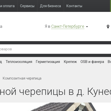
и оплата
Сервисы
Для бизнеса
Контакты
да
Я в
Санкт-Петербурге
д
Теплоизоляция
Герметизация
Крепеж
OSB и фанера
В
Композитная черепица
ой черепицы в д. Куне