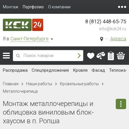
Монтаж
Портфолио
О компании
8 (812) 448-65-75
info@ksk24.ru
Я в
Санкт-Петербурге
Адреса
Распродажа
Спецпредложения
Кровля
Фасад
Теплоизо
Главная
Наши работы
Кровельные работы
Металлочерепица
Монтаж металлочерепицы и
облицовка виниловым блок-
хаусом в п. Ропша