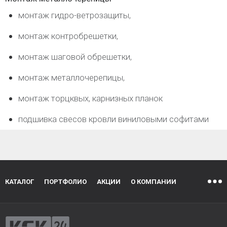
монтаж гидро-ветрозащиты,
монтаж контробрешетки,
монтаж шаговой обрешетки,
монтаж металлочерепицы,
монтаж торцквых, карнизных планок
подшивка свесов кровли виниловыми софитами
КАТАЛОГ
ПОРТФОЛИО
АКЦИИ
О КОМПАНИИ