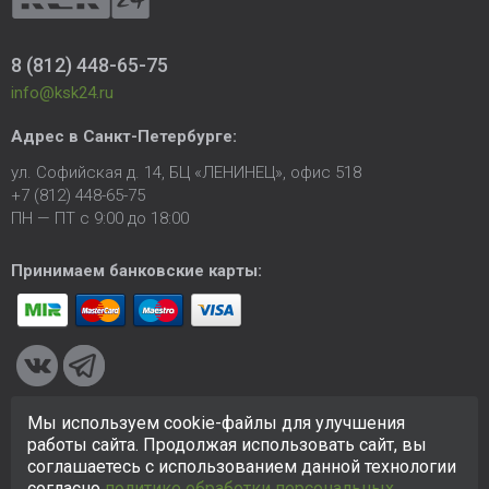
8 (812) 448-65-75
info@ksk24.ru
Адрес в
Санкт-Петербурге
:
ул. Софийская д. 14, БЦ «ЛЕНИНЕЦ», офис 518
+7 (812) 448-65-75
ПН — ПТ с 9:00 до 18:00
Принимаем банковские карты:
Мы используем cookie-файлы для улучшения
© 2005-2026 ООО «КСК». Сайт
https://ksk24.ru
создан
работы сайта. Продолжая использовать сайт, вы
исключительно в информационных целях и любая информация
соглашаетесь с использованием данной технологии
на сайте не является публичной офертой.
Политика в
согласно
политике обработки персональных