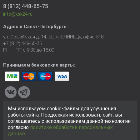
8 (812) 448-65-75
info@ksk24.ru
Адрес в
Санкт-Петербурге
:
ул. Софийская д. 14, БЦ «ЛЕНИНЕЦ», офис 518
+7 (812) 448-65-75
ПН — ПТ с 9:00 до 18:00
Принимаем банковские карты:
Мы используем cookie-файлы для улучшения
© 2005-2026 ООО «КСК». Сайт
https://ksk24.ru
создан
работы сайта. Продолжая использовать сайт, вы
исключительно в информационных целях и любая информация
соглашаетесь с использованием данной технологии
на сайте не является публичной офертой.
Политика в
согласно
политике обработки персональных
отношении персональных данных
данных
.