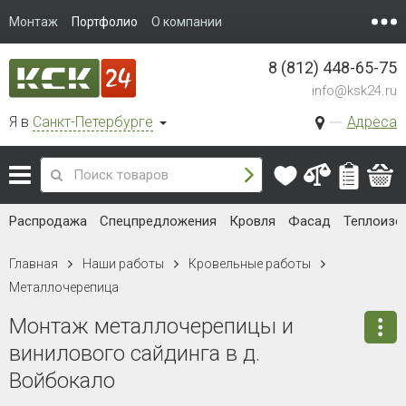
Монтаж
Портфолио
О компании
8 (812) 448-65-75
info@ksk24.ru
Я в
Санкт-Петербурге
Адреса
Распродажа
Спецпредложения
Кровля
Фасад
Теплоизо
Главная
Наши работы
Кровельные работы
Металлочерепица
Монтаж металлочерепицы и
винилового сайдинга в д.
Войбокало