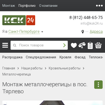
Монтаж
Портфолио
О компании
8 (812) 448-65-75
info@ksk24.ru
Я в
Санкт-Петербурге
Адреса
Распродажа
Спецпредложения
Кровля
Фасад
Теплоизо
Главная
Наши работы
Кровельные работы
Металлочерепица
Монтаж металлочерепицы в пос.
Тярлево