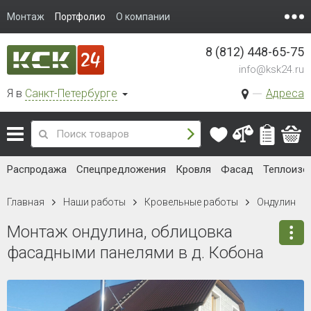
Монтаж
Портфолио
О компании
8 (812) 448-65-75
info@ksk24.ru
Я в
Санкт-Петербурге
Адреса
Распродажа
Спецпредложения
Кровля
Фасад
Теплоизо
Главная
Наши работы
Кровельные работы
Ондулин
Монтаж ондулина, облицовка
фасадными панелями в д. Кобона