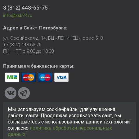
8 (812) 448-65-75
info@ksk24.ru
Адрес в
Санкт-Петербурге
:
ул. Софийская д. 14, БЦ «ЛЕНИНЕЦ», офис 518
+7 (812) 448-65-75
ПН — ПТ с 9:00 до 18:00
Принимаем банковские карты:
Мы используем cookie-файлы для улучшения
© 2005-2026 ООО «КСК». Сайт
https://ksk24.ru
создан
работы сайта. Продолжая использовать сайт, вы
исключительно в информационных целях и любая информация
соглашаетесь с использованием данной технологии
на сайте не является публичной офертой.
Политика в
согласно
политике обработки персональных
отношении персональных данных
данных
.