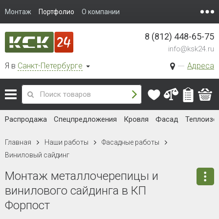
Монтаж
Портфолио
О компании
8 (812) 448-65-75
info@ksk24.ru
Я в
Санкт-Петербурге
Адреса
Распродажа
Спецпредложения
Кровля
Фасад
Теплоизо
Главная
Наши работы
Фасадные работы
Виниловый сайдинг
Монтаж металлочерепицы и
винилового сайдинга в КП
Форпост