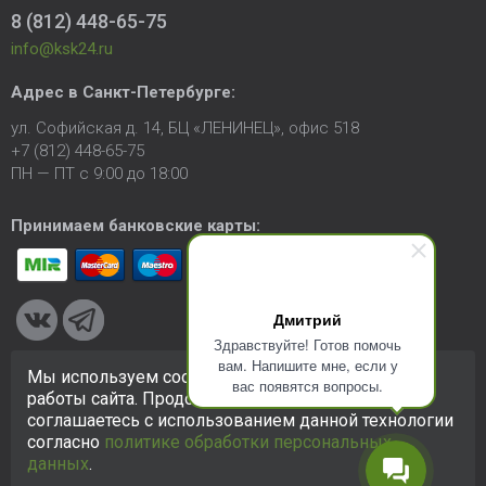
8 (812) 448-65-75
info@ksk24.ru
Адрес в
Санкт-Петербурге
:
ул. Софийская д. 14, БЦ «ЛЕНИНЕЦ», офис 518
+7 (812) 448-65-75
ПН — ПТ с 9:00 до 18:00
Принимаем банковские карты:
Дмитрий
Здравствуйте! Готов помочь
вам. Напишите мне, если у
Мы используем cookie-файлы для улучшения
вас появятся вопросы.
© 2005-2026 ООО «КСК». Сайт
https://ksk24.ru
создан
работы сайта. Продолжая использовать сайт, вы
исключительно в информационных целях и любая информация
соглашаетесь с использованием данной технологии
на сайте не является публичной офертой.
Политика в
согласно
политике обработки персональных
отношении персональных данных
данных
.