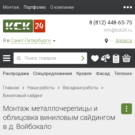
Монтаж
Портфолио
О компании
8 (812) 448-65-75
info@ksk24.ru
Я в
Санкт-Петербурге
Адреса
Распродажа
Спецпредложения
Кровля
Фасад
Теплоизо
Главная
Наши работы
Фасадные работы
Виниловый сайдинг
Монтаж металлочерепицы и
облицовка виниловым сайдингом
в д. Войбокало