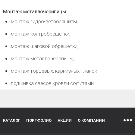
Монтаж металлочерипицы:
монтаж гидро-ветрозащиты,
монтаж контробрешетки,
монтаж шаговой обрешетки,
монтаж металлочерепицы,
монтаж торцевых, карнизных планок
подшивка свесов кровли софитами
КАТАЛОГ
ПОРТФОЛИО
АКЦИИ
О КОМПАНИИ