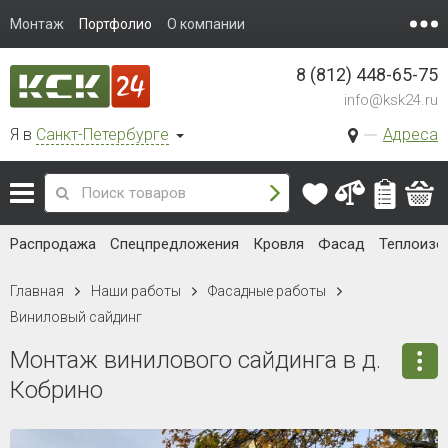
Монтаж
Портфолио
О компании
8 (812) 448-65-75
info@ksk24.ru
Я в
Санкт-Петербурге
Адреса
Распродажа
Спецпредложения
Кровля
Фасад
Теплоизо
Главная
Наши работы
Фасадные работы
Виниловый сайдинг
Монтаж винилового сайдинга в д.
Кобрино