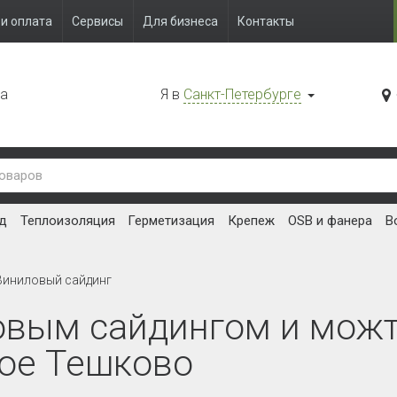
и оплата
Сервисы
Для бизнеса
Контакты
да
Я в
Санкт-Петербурге
д
Теплоизоляция
Герметизация
Крепеж
OSB и фанера
В
Виниловый сайдинг
овым сайдингом и мож
лое Тешково