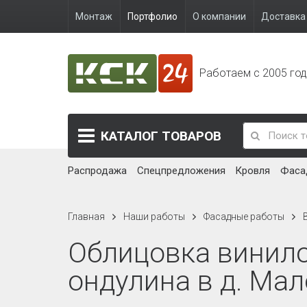
Монтаж
Портфолио
О компании
Доставка 
Работаем с 2005 го
КАТАЛОГ
ТОВАРОВ
Распродажа
Спецпредложения
Кровля
Фаса
Главная
Наши работы
Фасадные работы
Облицовка винил
ондулина в д. Ма