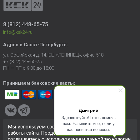
8 (812) 448-65-75
info@ksk24.ru
Адрес в
Санкт-Петербурге
:
ул. Софийская д. 14, БЦ «ЛЕНИНЕЦ», офис 518
+7 (812) 448-65-75
ПН — ПТ с 9:00 до 18:00
Принимаем банковские карты:
Дмитрий
Здравствуйте! Готов помочь
вам. Напишите мне, если у
Мы используем cookie-файлы для улучшения
вас появятся вопросы.
© 2005-2026 ООО «КСК». Сайт
https://ksk24.ru
создан
работы сайта. Продолжая использовать сайт, вы
исключительно в информационных целях и любая информация
соглашаетесь с использованием данной технологии