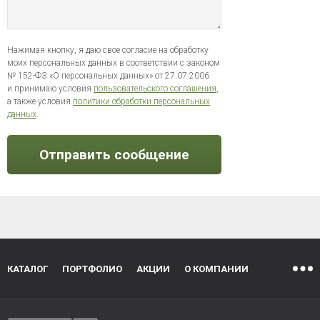
Нажимая кнопку, я даю свое согласие на обработку
моих персональных данных в соответствии с законом
№ 152-ФЗ «О персональных данных» от 27.07.2006
и принимаю условия
пользовательского соглашения
,
а также условия
политики обработки персональных
данных
.
Отправить сообщение
КАТАЛОГ
ПОРТФОЛИО
АКЦИИ
О КОМПАНИИ