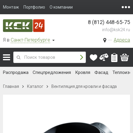
Монтаж
Портфолио
О компании
8 (812) 448-65-75
info@ksk24.ru
Я в
Санкт-Петербурге
Адреса
Распродажа
Спецпредложения
Кровля
Фасад
Теплоизо
Главная
Каталог
Вентиляция для кровли и фасада