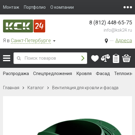
Монтаж
Портфолио
О компании
8 (812) 448-65-75
info@ksk24.ru
Я в
Санкт-Петербурге
Адреса
Распродажа
Спецпредложения
Кровля
Фасад
Теплоизо
Главная
Каталог
Вентиляция для кровли и фасада