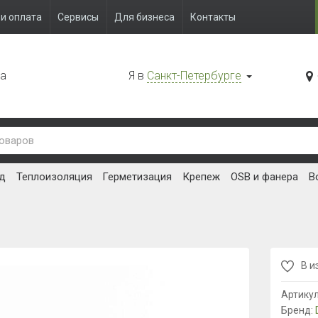
и оплата
Сервисы
Для бизнеса
Контакты
да
Я в
Санкт-Петербурге
д
Теплоизоляция
Герметизация
Крепеж
OSB и фанера
В
В и
Артику
Бренд: