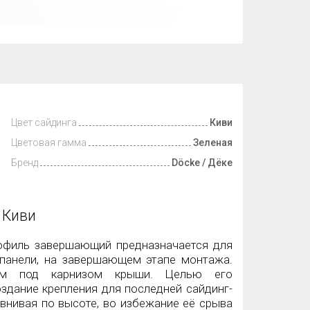
Цвет сайдинга
Киви
Цветовая гамма
Зеленая
Бренд
Döcke / Дёке
 Киви
рофиль завершающий предназначается для
-панели, на завершающем этапе монтажа.
ем под карнизом крыши. Целью его
оздание крепления для последней сайдинг-
внивая по высоте, во избежание её срыва