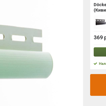
Döck
(Киви
369 
Нал