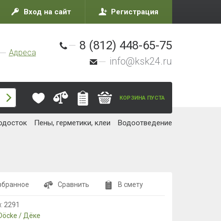
Вход на сайт
Регистрация
8 (812) 448-65-75
Адреса
info@ksk24.ru
КОРЗИНА ПУСТА
одосток
Пены, герметики, клеи
Водоотведение
збранное
Сравнить
В смету
л:
2291
Döcke / Дёке