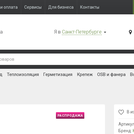
и оплата
Сервисы
Для бизнеса
Контакты
да
Я в
Санкт-Петербурге
д
Теплоизоляция
Герметизация
Крепеж
OSB и фанера
В
В и
РАСПРОДАЖА
Артику
Бренд: