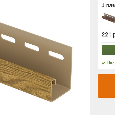
J-пла
221 
Нал