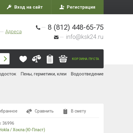
Вход на сайт
Регистрация
8 (812) 448-65-75
Адреса
info@ksk24.ru
КОРЗИНА ПУСТА
одосток
Пены, герметики, клеи
Водоотведение
збранное
Сравнить
В смету
л:
36996
Hokla / Хокла (Ю-Пласт)