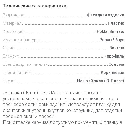
Доставка
Технические характеристики
и оплата
Вид товара
Фасадная отделка
Материал
Пластик
Коллекция
Hokla: Винтаж
Имитация фактуры
Ровный брус
Серия
Винтаж
Элемент
J - профиль
Цвет фасадных панелей
Солома
Цветовая гамма
Коричневая
Бренд
Hokla / Хокла (Ю-Пласт)
J-планка (J-trim) Ю-ПЛАСТ Винтаж Солома –
универсальная окантовочная планка, применяется в
процессе облицовки здания. Используют планку для
окантовки внутренних углов конструкции, для отделки
проемов окон и дверей.
При отделке карниза допустимо применять J-планку в