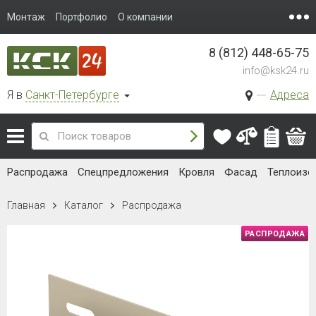
Монтаж
Портфолио
О компании
8 (812) 448-65-75
info@ksk24.ru
Я в
Санкт-Петербурге
Адреса
Распродажа
Спецпредложения
Кровля
Фасад
Теплоизо
Главная
Каталог
Распродажа
РАСПРОДАЖА