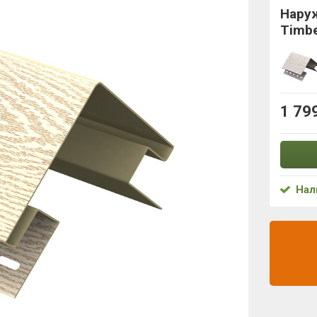
Нару
Timbe
1 79
Нал