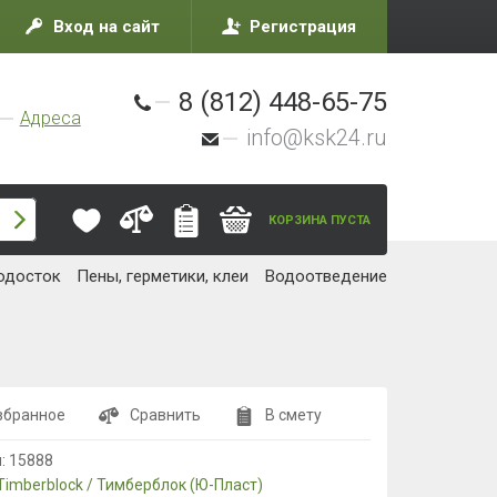
Вход на сайт
Регистрация
8 (812) 448-65-75
Адреса
info@ksk24.ru
КОРЗИНА ПУСТА
одосток
Пены, герметики, клеи
Водоотведение
збранное
Сравнить
В смету
л:
15888
Timberblock / Тимберблок (Ю-Пласт)