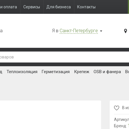
и оплата
Сервисы
Для бизнеса
Контакты
да
Я в
Санкт-Петербурге
д
Теплоизоляция
Герметизация
Крепеж
OSB и фанера
В
В и
Артику
Бренд: