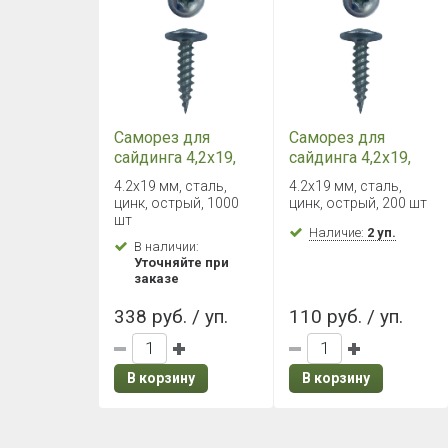
Саморез для
Саморез для
сайдинга 4,2х19,
сайдинга 4,2х19,
белый цинк, с
белый цинк, с
4.2х19 мм, сталь,
4.2х19 мм, сталь,
пресс-шайбой
пресс-шайбой
цинк, острый, 1000
цинк, острый, 200 шт
(1000шт)
(200шт)
шт
Наличие:
2 уп.
В наличии:
Уточняйте при
заказе
338 руб. / уп.
110 руб. / уп.
В корзину
В корзину