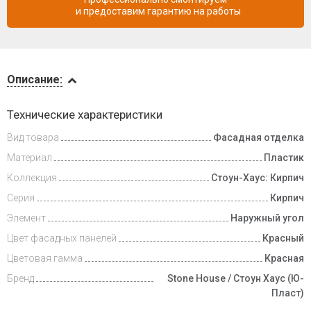
и предоставим гарантию на работы
Описание
Описание:
Доставка
Технические характеристики
и оплата
Вид товара
Фасадная отделка
Материал
Пластик
Коллекция
Стоун-Хаус: Кирпич
Серия
Кирпич
Элемент
Наружный угол
Цвет фасадных панелей
Красный
Цветовая гамма
Красная
Бренд
Stone House / Стоун Хаус (Ю-
Пласт)