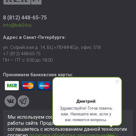
8 (812) 448-65-75
info@ksk24.ru
Адрес в
Санкт-Петербурге
:
ул. Софийская д. 14, БЦ «ЛЕНИНЕЦ», офис 518
+7 (812) 448-65-75
ПН — ПТ с 9:00 до 18:00
Принимаем банковские карты:
Дмитрий
Здравствуйте! Готов помочь
вам. Напишите мне, если у
Мы используем cookie-файлы для улучшения
вас появятся вопросы.
© 2005-2026 ООО «КСК». Сайт
https://ksk24.ru
создан
работы сайта. Продолжая использовать сайт, вы
исключительно в информационных целях и любая информация
соглашаетесь с использованием данной технологии
на сайте не является публичной офертой.
Политика в
согласно
политике обработки персональных
отношении персональных данных