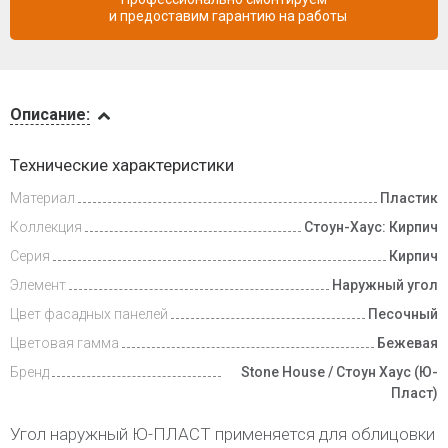
и предоставим гарантию на работы
Описание
Описание:
Доставка
Технические характеристики
и оплата
Материал
Пластик
Коллекция
Стоун-Хаус: Кирпич
Серия
Кирпич
Элемент
Наружный угол
Цвет фасадных панелей
Песочный
Цветовая гамма
Бежевая
Бренд
Stone House / Стоун Хаус (Ю-
Пласт)
Угол наружный Ю-ПЛАСТ применяется для облицовки