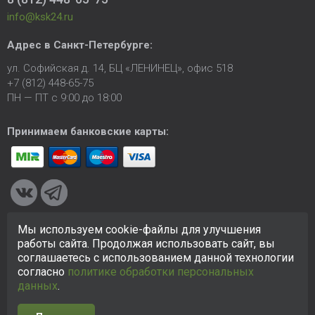
info@ksk24.ru
Адрес в
Санкт-Петербурге
:
ул. Софийская д. 14, БЦ «ЛЕНИНЕЦ», офис 518
+7 (812) 448-65-75
ПН — ПТ с 9:00 до 18:00
Принимаем банковские карты:
Мы используем cookie-файлы для улучшения
© 2005-2026 ООО «КСК». Сайт
https://ksk24.ru
создан
работы сайта. Продолжая использовать сайт, вы
исключительно в информационных целях и любая информация
соглашаетесь с использованием данной технологии
на сайте не является публичной офертой.
Политика в
согласно
политике обработки персональных
отношении персональных данных
данных
.