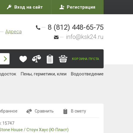
Вход на сайт
Регистрация
8 (812) 448-65-75
Адреса
info@ksk24.ru
КОРЗИНА ПУСТА
одосток
Пены, герметики, клеи
Водоотведение
збранное
Сравнить
В смету
л:
15747
Stone House / Стоун Хаус (Ю-Пласт)