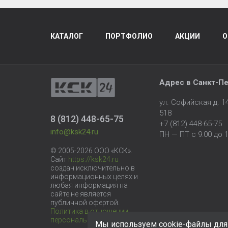
КАТАЛОГ
ПОРТФОЛИО
АКЦИИ
О
Адрес в
Санкт-Пе
ул. Софийская д. 
518
8 (812) 448-65-75
+7 (812) 448-65-75
info@ksk24.ru
ПН — ПТ с 9:00 до 1
© 2005-2026 ООО «КСК».
Сайт
https://ksk24.ru
создан исключительно в
информационных целях и
любая информация на
сайте не является
публичной офертой.
Политика в отношении
персональных данных
Мы используем cookie-файлы для 