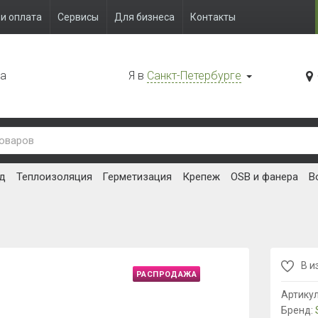
и оплата
Сервисы
Для бизнеса
Контакты
да
Я в
Санкт-Петербурге
д
Теплоизоляция
Герметизация
Крепеж
OSB и фанера
В
В и
РАСПРОДАЖА
Артику
Бренд: