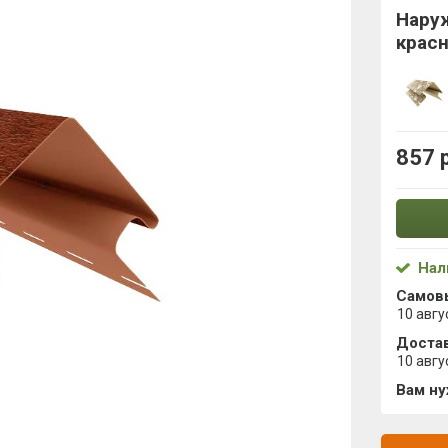
Нару
крас
857 
Нал
Самов
10 авгу
Достав
10 авгу
Вам н