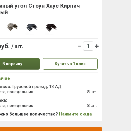
жный угол Стоун Хаус Кирпич
ный
руб.
/ шт.
В корзину
Купить в 1 клик
ичие
ывоз:
Грузовой проезд, 13 АД
ста, понедельник
8 шт.
ка:
ста, понедельник
8 шт.
ужно большее количество?
Нажмите сюда