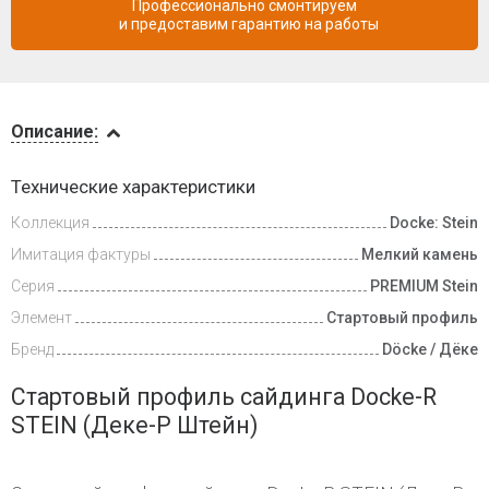
Профессионально смонтируем
и предоставим гарантию на работы
Описание
Описание:
Доставка
Технические характеристики
и оплата
Коллекция
Docke: Stein
Имитация фактуры
Мелкий камень
Серия
PREMIUM Stein
Элемент
Стартовый профиль
Бренд
Döcke / Дёке
Стартовый профиль сайдинга Docke-R
STEIN (Деке-Р Штейн)