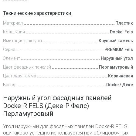
Доставка
Технические характеристики
и оплата
Материал
Пластик
Коллекция
Docke: Fels
Имитация фактуры
Крупный камень
Серия
PREMIUM Fels
Элемент
Наружный угол
Цвет фасадных панелей
Перламутровый
Цветовая гамма
Коричневая
Бренд
Döcke / Дёке
Наружный угол фасадных панелей
Docke-R FELS (Деке-Р Фелс)
Перламутровый
Угол наружный для фасадных панелей Docke-R FELS
одинаково успешно используется при облицовочных