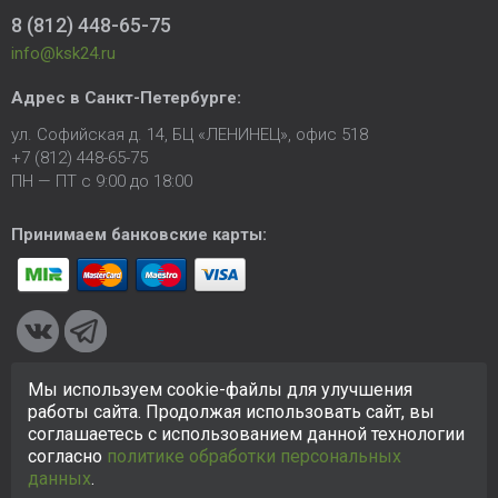
8 (812) 448-65-75
info@ksk24.ru
Адрес в
Санкт-Петербурге
:
ул. Софийская д. 14, БЦ «ЛЕНИНЕЦ», офис 518
+7 (812) 448-65-75
ПН — ПТ с 9:00 до 18:00
Принимаем банковские карты:
Мы используем cookie-файлы для улучшения
© 2005-2026 ООО «КСК». Сайт
https://ksk24.ru
создан
работы сайта. Продолжая использовать сайт, вы
исключительно в информационных целях и любая информация
соглашаетесь с использованием данной технологии
на сайте не является публичной офертой.
Политика в
согласно
политике обработки персональных
отношении персональных данных
данных
.