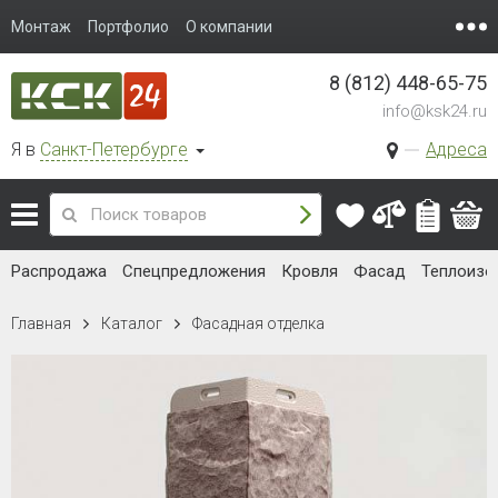
Монтаж
Портфолио
О компании
8 (812) 448-65-75
info@ksk24.ru
Я в
Санкт-Петербурге
Адреса
Распродажа
Спецпредложения
Кровля
Фасад
Теплоизо
Главная
Каталог
Фасадная отделка