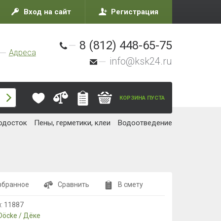
Вход на сайт
Регистрация
8 (812) 448-65-75
Адреса
info@ksk24.ru
КОРЗИНА ПУСТА
одосток
Пены, герметики, клеи
Водоотведение
збранное
Сравнить
В смету
л:
11887
Döcke / Дёке