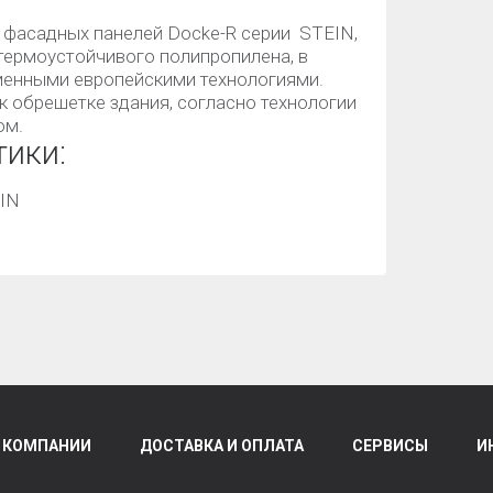
 фасадных панелей Docke-R серии STEIN,
термоустойчивого полипропилена, в
менными европейскими технологиями.
к обрешетке здания, согласно технологии
ом.
тики:
EIN
 КОМПАНИИ
ДОСТАВКА И ОПЛАТА
СЕРВИСЫ
И