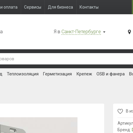
и оплата
Сервисы
Для бизнеса
Контакты
да
Я в
Санкт-Петербурге
д
Теплоизоляция
Герметизация
Крепеж
OSB и фанера
В
В и
Артику
Бренд: