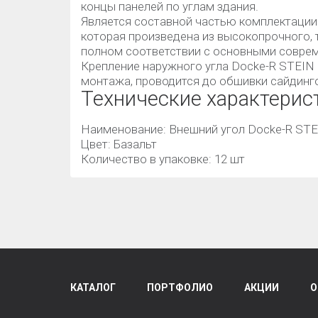
концы панелей по углам здания.
Является составной частью комплектации
которая произведена из высокопрочного, 
полном соответствии с основными совре
Крепление наружного угла Docke-R STEIN 
монтажа, проводится до обшивки сайдинг
Технические характерис
Наименование: Внешний угол Docke-R ST
Цвет: Базальт
Количество в упаковке: 12 шт
КАТАЛОГ
ПОРТФОЛИО
АКЦИИ
О