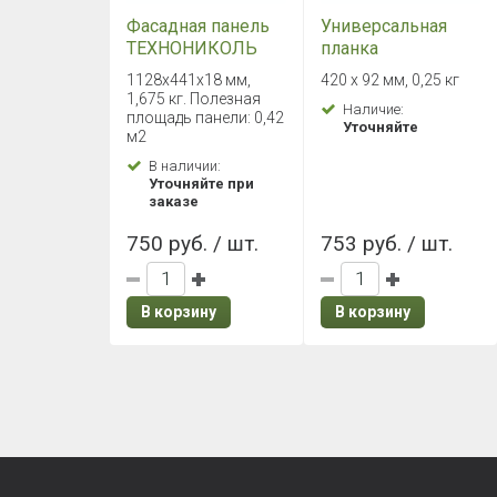
Фасадная панель
Универсальная
ТЕХНОНИКОЛЬ
планка
Кирпич Ковентри
ТЕХНОНИКОЛЬ
1128х441х18 мм,
420 х 92 мм, 0,25 кг
Кирпич Ковентри
1,675 кг. Полезная
Наличие:
площадь панели: 0,42
Уточняйте
м2
В наличии:
Уточняйте при
заказе
750 руб. / шт.
753 руб. / шт.
В корзину
В корзину