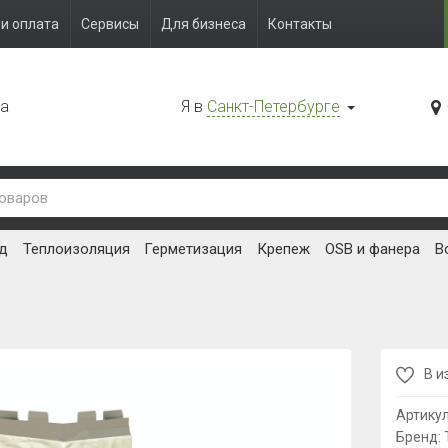
и оплата
Сервисы
Для бизнеса
Контакты
да
Я в
Санкт-Петербурге
д
Теплоизоляция
Герметизация
Крепеж
OSB и фанера
В
В и
Артику
Бренд: