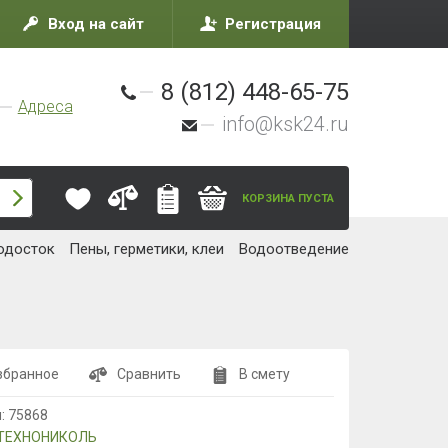
Вход на сайт
Регистрация
8 (812) 448-65-75
Адреса
info@ksk24.ru
КОРЗИНА ПУСТА
одосток
Пены, герметики, клеи
Водоотведение
збранное
Сравнить
В смету
л:
75868
ТЕХНОНИКОЛЬ