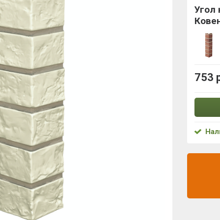
Угол
Кове
753 
Нал