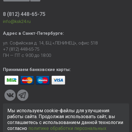
8 (812) 448-65-75
info@ksk24.ru
Адрес в
Санкт-Петербурге
:
ул. Софийская д. 14, БЦ «ЛЕНИНЕЦ», офис 518
+7 (812) 448-65-75
ПН — ПТ с 9:00 до 18:00
Принимаем банковские карты:
Мы используем cookie-файлы для улучшения
© 2005-2026 ООО «КСК». Сайт
https://ksk24.ru
создан
работы сайта. Продолжая использовать сайт, вы
исключительно в информационных целях и любая информация
соглашаетесь с использованием данной технологии
на сайте не является публичной офертой.
Политика в
согласно
политике обработки персональных
отношении персональных данных