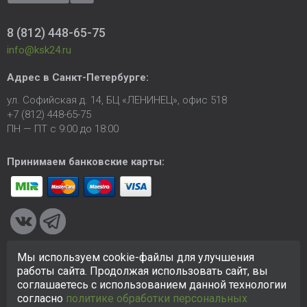
8 (812) 448-65-75
info@ksk24.ru
Адрес в
Санкт-Петербурге
:
ул. Софийская д. 14, БЦ «ЛЕНИНЕЦ», офис 518
+7 (812) 448-65-75
ПН — ПТ с 9:00 до 18:00
Принимаем банковские карты:
Мы используем cookie-файлы для улучшения
© 2005-2026 ООО «КСК». Сайт
https://ksk24.ru
создан
работы сайта. Продолжая использовать сайт, вы
исключительно в информационных целях и любая информация
соглашаетесь с использованием данной технологии
на сайте не является публичной офертой.
Политика в
согласно
политике обработки персональных
отношении персональных данных