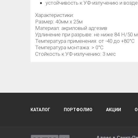
устойчивость к УФ-излучению и возд
Характеристики:
Размер: 40мм х 25м
Материал: акриловый адгезив
Удлинение при разрыве: не ниже 84 Н/50 
Температура применения: от -40 до +80°C
Температура монтажа: > 0°C
Стойкость к УФ-излучению: 3 мес
КАТАЛОГ
ПОРТФОЛИО
АКЦИИ
О
Адрес в
Санкт-Пе