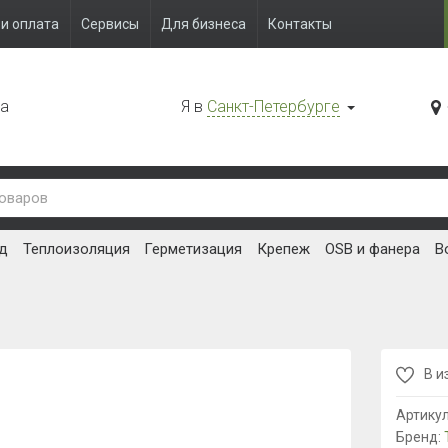
и оплата
Сервисы
Для бизнеса
Контакты
да
Я в
Санкт-Петербурге
д
Теплоизоляция
Герметизация
Крепеж
OSB и фанера
В
В и
Артику
Бренд: