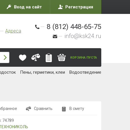
Вход на сайт
Регистрация
8 (812) 448-65-75
Адреса
info@ksk24.ru
КОРЗИНА ПУСТА
одосток
Пены, герметики, клеи
Водоотведение
збранное
Сравнить
В смету
л:
74789
ТЕХНОНИКОЛЬ