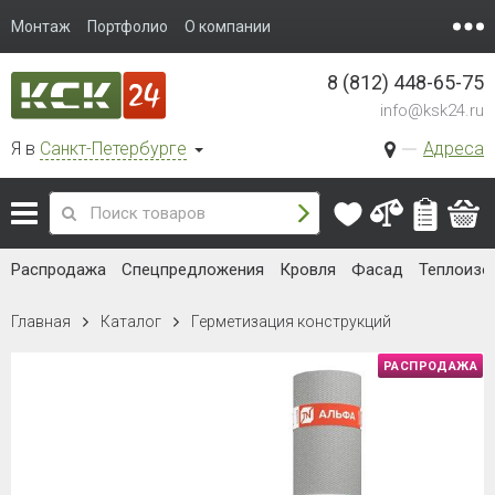
Монтаж
Портфолио
О компании
8 (812) 448-65-75
info@ksk24.ru
Я в
Санкт-Петербурге
Адреса
Распродажа
Спецпредложения
Кровля
Фасад
Теплоизо
Главная
Каталог
Герметизация конструкций
РАСПРОДАЖА