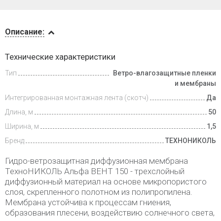
Описание
Описание:
Доставка
Технические характеристики
и оплата
Тип
Ветро-влагозащитные пленки
и мембраны
Интегрированная монтажная лента (скотч)
Да
Длина, м
50
Ширина, м
1,5
Бренд
ТЕХНОНИКОЛЬ
Гидро-ветрозащитная диффузионная мембрана
ТехноНИКОЛЬ Альфа ВЕНТ 150 - трехслойный
диффузионный материал на основе микропористого
слоя, скрепленного полотном из полипропилена.
Мембрана устойчива к процессам гниения,
образования плесени, воздействию солнечного света,