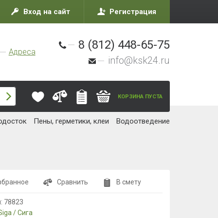
Вход на сайт
Регистрация
8 (812) 448-65-75
Адреса
info@ksk24.ru
КОРЗИНА ПУСТА
одосток
Пены, герметики, клеи
Водоотведение
збранное
Сравнить
В смету
л:
78823
Siga / Сига