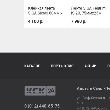
Клейкая лента
Лента SIGA Fentrim
SIGA Sicrall 60мм x
IS 20, 75ммх25м
40м
4 100 р.
7 980 р.
КАТАЛОГ
ПОРТФОЛИО
АКЦИИ
О
Адрес в
Санкт-Пе
ул. Софийская д. 
518
8 (812) 448-65-75
+7 (812) 448-65-75