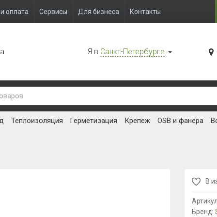
и оплата
Сервисы
Для бизнеса
Контакты
да
Я в
Санкт-Петербурге
д
Теплоизоляция
Герметизация
Крепеж
OSB и фанера
В
В и
Артику
Бренд: