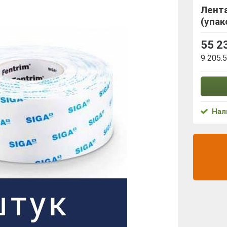
Лента
(упак
55 2
9 205.
Нал