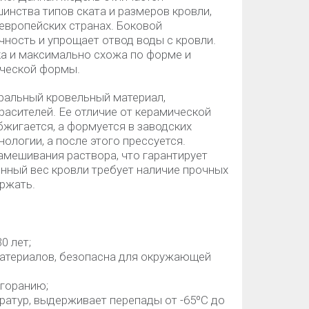
нства типов ската и размеров кровли,
европейских странах. Боковой
ность и упрощает отвод воды с кровли.
ка и максимально схожа по форме и
ической формы.
уральный кровельный материал,
красителей. Ее отличие от керамической
бжигается, а формуется в заводских
ологии, а после этого прессуется.
амешивания раствора, что гарантирует
енный вес кровли требует наличие прочных
ержать.
0 лет;
материалов, безопасна для окружающей
ыгоранию;
ратур, выдерживает перепады от -65ºС до