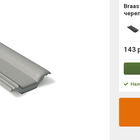
Braas
чере
143 
Нал