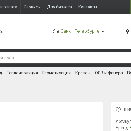
и оплата
Сервисы
Для бизнеса
Контакты
да
Я в
Санкт-Петербурге
д
Теплоизоляция
Герметизация
Крепеж
OSB и фанера
В
В и
Артику
Бренд: