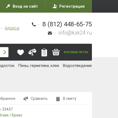
Вход на сайт
Регистрация
8 (812) 448-65-75
Адреса
info@ksk24.ru
КОРЗИНА ПУСТА
одосток
Пены, герметики, клеи
Водоотведение
збранное
Сравнить
В смету
л:
33437
Braas / Браас