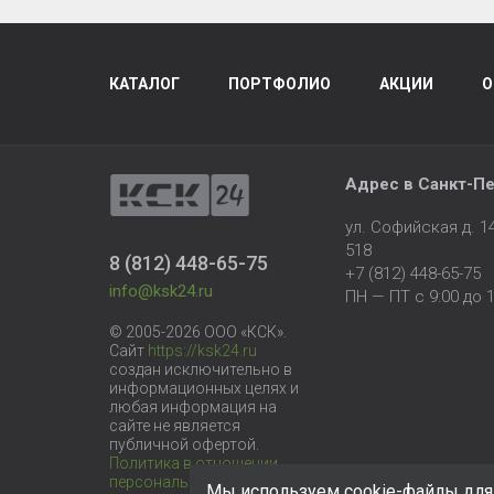
КАТАЛОГ
ПОРТФОЛИО
АКЦИИ
О
Адрес в
Санкт-Пе
ул. Софийская д. 
518
8 (812) 448-65-75
+7 (812) 448-65-75
info@ksk24.ru
ПН — ПТ с 9:00 до 1
© 2005-2026 ООО «КСК».
Сайт
https://ksk24.ru
создан исключительно в
информационных целях и
любая информация на
сайте не является
публичной офертой.
Политика в отношении
персональных данных
Мы используем cookie-файлы для 