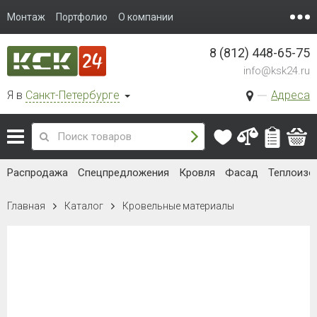
Монтаж
Портфолио
О компании
8 (812) 448-65-75
info@ksk24.ru
Я в
Санкт-Петербурге
Адреса
Распродажа
Спецпредложения
Кровля
Фасад
Теплоизо
Главная
Каталог
Кровельные материалы