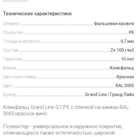
Доставка
Технические характеристики
и оплата
Элемент
Фальцевая кровля
Покрытие
PE
Толщина металла
0,7 мм
Состав
Zn 100 г/м2
Гарантия
10 лет
Форма
Кликфальц
Цветовая гамма
Красная
Цвет
RAL 3005
Бренд
Grand Line / Гранд Лайн
Кликфальц Grand Line 0,7 PE с пленкой на замках RAL
3005 красное вино
Полиэстер - универсальное и надежное покрытие,
отличающееся также эстетичностью, широкой