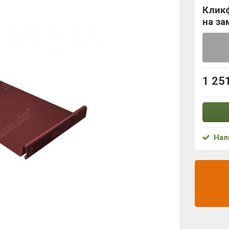
Кликф
на за
1 25
Нал