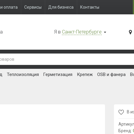
и оплата
Сервисы
Для бизнеса
Контакты
да
Я в
Санкт-Петербурге
д
Теплоизоляция
Герметизация
Крепеж
OSB и фанера
В
В и
Артику
Бренд: