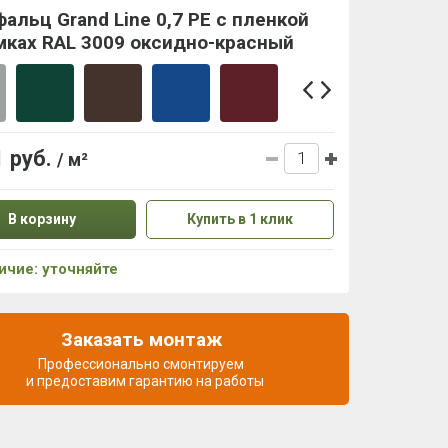
альц Grand Line 0,7 PE с пленкой
мках RAL 3009 оксидно-красный
1 руб.
/ м²
В корзину
Купить в 1 клик
ичие: уточняйте
Заказать монтаж
Профессионально смонтируем
и предоставим гарантию на работы