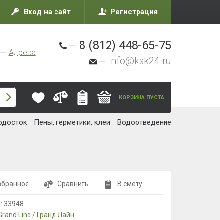
Вход на сайт
Регистрация
8 (812) 448-65-75
Адреса
info@ksk24.ru
КОРЗИНА ПУСТА
одосток
Пены, герметики, клеи
Водоотведение
збранное
Сравнить
В смету
л:
33948
Grand Line / Гранд Лайн