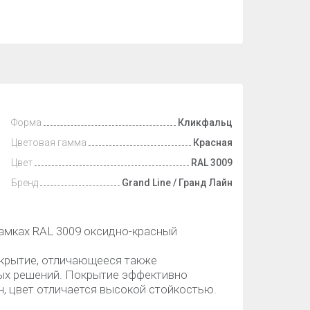
Форма
Кликфальц
Цветовая гамма
Красная
Цвет
RAL 3009
Бренд
Grand Line / Гранд Лайн
 замках RAL 3009 оксидно-красный
окрытие, отличающееся также
ых решений. Покрытие эффективно
н, цвет отличается высокой стойкостью.