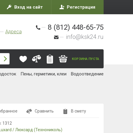
Вход на сайт
Регистрация
8 (812) 448-65-75
Адреса
info@ksk24.ru
КОРЗИНА ПУСТА
одосток
Пены, герметики, клеи
Водоотведение
збранное
Сравнить
В смету
л:
1312
Luxard / Люксард (Технониколь)