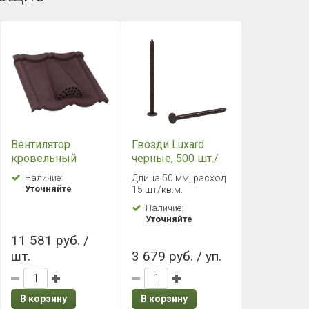
Вентилятор
Гвозди Luxard
кровельный
черные, 500 шт./
Luxard Classic,
уп.
Наличие:
Длина 50 мм, расход
мокко
Уточняйте
15 шт/кв.м.
Наличие:
Уточняйте
11 581 руб. /
шт.
3 679 руб. / уп.
В корзину
В корзину