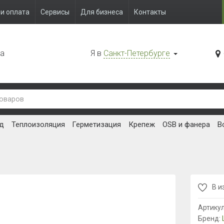
и оплата
Сервисы
Для бизнеса
Контакты
да
Я в
Санкт-Петербурге
д
Теплоизоляция
Герметизация
Крепеж
OSB и фанера
В
В и
Артику
Бренд: