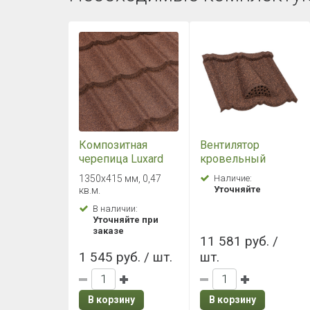
Композитная
Вентилятор
черепица Luxard
кровельный
Classic Пробка
Luxard Classic,
1350х415 мм, 0,47
Наличие:
пробка
Уточняйте
кв.м.
В наличии:
Уточняйте при
заказе
11 581 руб. /
1 545 руб. / шт.
шт.
В корзину
В корзину