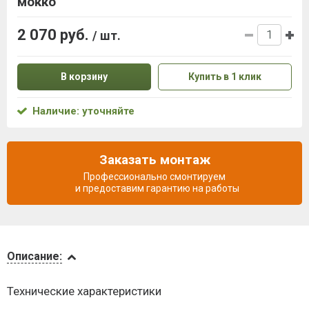
мокко
2 070 руб.
/ шт.
В корзину
Купить в 1 клик
Наличие: уточняйте
Заказать монтаж
Профессионально смонтируем
и предоставим гарантию на работы
Описание
Описание:
Доставка
Технические характеристики
и оплата