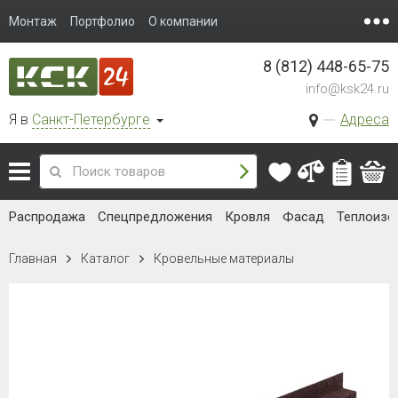
Монтаж
Портфолио
О компании
8 (812) 448-65-75
info@ksk24.ru
Я в
Санкт-Петербурге
Адреса
Распродажа
Спецпредложения
Кровля
Фасад
Теплоизо
Главная
Каталог
Кровельные материалы