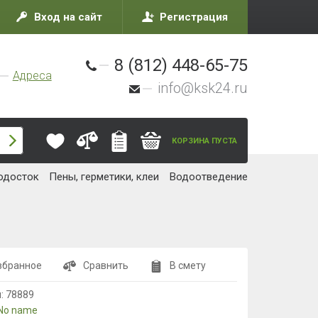
Вход на сайт
Регистрация
8 (812) 448-65-75
Адреса
info@ksk24.ru
КОРЗИНА ПУСТА
одосток
Пены, герметики, клеи
Водоотведение
збранное
Сравнить
В смету
л:
78889
No name