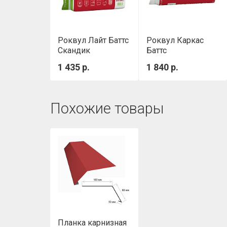
Роквул Лайт Баттс
Роквул Каркас
Скандик
Баттс
(800х600х100мм)
1000х600х100 мм
1 435 р.
1 840 р.
0,288м3/уп
Похожие товары
Планка карнизная