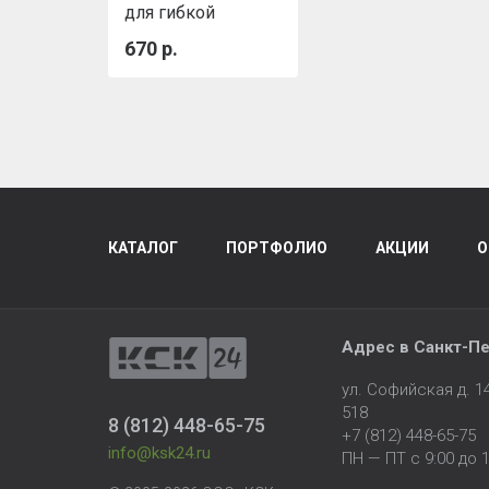
для гибкой
черепицы (красная
670 р.
RAL 3011)
КАТАЛОГ
ПОРТФОЛИО
АКЦИИ
О
Адрес в
Санкт-Пе
ул. Софийская д. 
518
8 (812) 448-65-75
+7 (812) 448-65-75
info@ksk24.ru
ПН — ПТ с 9:00 до 1