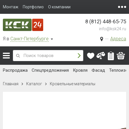
Монтаж
Портфолио
О компании
8 (812) 448-65-75
info@ksk24.ru
Я в
Санкт-Петербурге
Адреса
Распродажа
Спецпредложения
Кровля
Фасад
Теплоизо
Главная
Каталог
Кровельные материалы