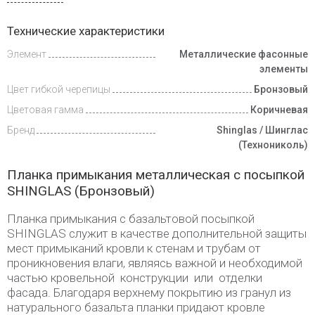
Доставка
Технические характеристики
и оплата
Элемент
Металлические фасонные
элементы
Цвет гибкой черепицы
Бронзовый
Цветовая гамма
Коричневая
Бренд
Shinglas / Шинглас
(Технониколь)
Планка примыкания металлическая с посыпкой
SHINGLAS (Бронзовый)
Планка примыкания с базальтовой посыпкой
SHINGLAS служит в качестве дополнительной защиты
мест примыканий кровли к стенам и трубам от
проникновения влаги, являясь важной и необходимой
частью кровельной конструкции или отделки
фасада. Благодаря верхнему покрытию из гранул из
натурального базальта планки придают кровле