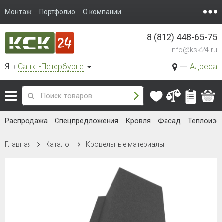
Монтаж
Портфолио
О компании
8 (812) 448-65-75
info@ksk24.ru
Я в
Санкт-Петербурге
Адреса
Распродажа
Спецпредложения
Кровля
Фасад
Теплоизо
Главная
Каталог
Кровельные материалы