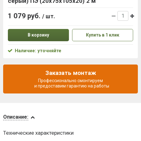
серый) ПЭ (20х75х105х20) 2 м
1 079 руб.
/ шт.
В корзину
Купить в 1 клик
Наличие: уточняйте
Заказать монтаж
Профессионально смонтируем
и предоставим гарантию на работы
Описание
Описание:
Доставка
Технические характеристики
и оплата