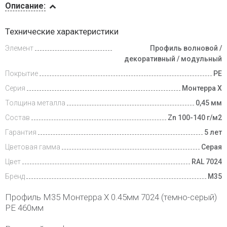
Описание:
Доставка
Технические характеристики
и оплата
Элемент
Профиль волновой /
декоративный / модульный
Покрытие
PE
Серия
Монтерра Х
Толщина металла
0,45 мм
Состав
Zn 100-140 г/м2
Гарантия
5 лет
Цветовая гамма
Серая
Цвет
RAL 7024
Бренд
М35
Профиль М35 Монтерра X 0.45мм 7024 (темно-серый)
РЕ 460мм