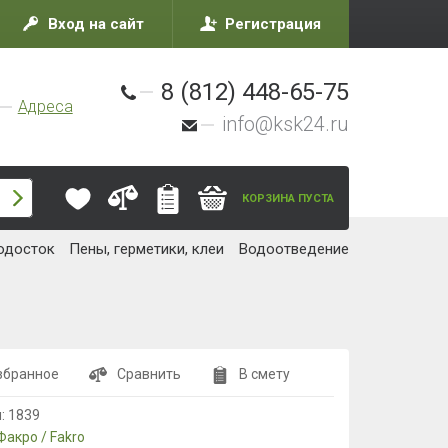
Вход на сайт
Регистрация
8 (812) 448-65-75
Адреса
info@ksk24.ru
КОРЗИНА ПУСТА
одосток
Пены, герметики, клеи
Водоотведение
збранное
Сравнить
В смету
л:
1839
Факро / Fakro