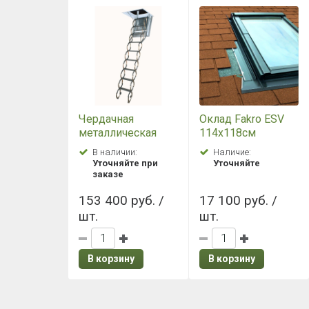
Чердачная
Оклад Fakro ESV
металлическая
114х118см
огнестойкая
В наличии:
Наличие:
лестница Fakro LSF
Уточняйте при
Уточняйте
50*70
заказе
153 400 руб. /
17 100 руб. /
шт.
шт.
В корзину
В корзину