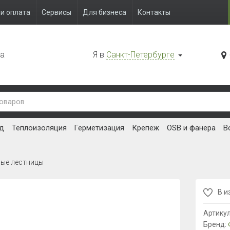
и оплата
Сервисы
Для бизнеса
Контакты
да
Я в
Санкт-Петербурге
д
Теплоизоляция
Герметизация
Крепеж
OSB и фанера
В
ные лестницы
В и
Артику
Бренд: