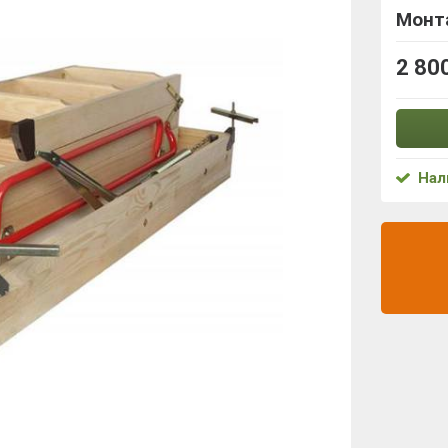
Монта
2 80
Нал