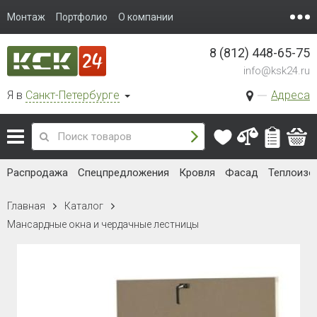
Монтаж
Портфолио
О компании
8 (812) 448-65-75
info@ksk24.ru
Я в
Санкт-Петербурге
Адреса
Распродажа
Спецпредложения
Кровля
Фасад
Теплоизо
Главная
Каталог
Мансардные окна и чердачные лестницы