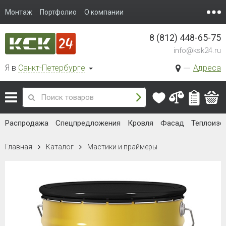
Монтаж
Портфолио
О компании
8 (812) 448-65-75
info@ksk24.ru
Я в
Санкт-Петербурге
Адреса
Распродажа
Спецпредложения
Кровля
Фасад
Теплоизо
Главная
Каталог
Мастики и праймеры