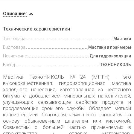
Описание
Описание:
Доставка
Технические характеристики
и оплата
Тип товара
Мастики
Вид товара
Мастики и праймеры
Назначение
Для гидроизоляции
Бренд
ТЕХНОНИКОЛЬ
Мастика ТехноНИКОЛЬ №24 (МГТН) - это
высококачественная гидроизоляционная мастика
холодного нанесения, изготовленная из нефтяного
битума с добавлением минеральных наполнителей,
улучшающих связывающие свойства продукта и
продлевающие срок его службы. Обладает мягкой
консистенцией, благодаря чему легко наносится на
основу обыкновенным шпателем или кисточкой.
Совместим с большей частью применяемых в
строительстве и отделке материалов.