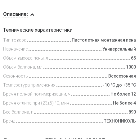
Описание
Описание:
Инструкции
Технические характеристики
Тип товара
Пистолетная монтажная пена
Доставка
и оплата
Назначение
Универсальный
Объем выхода пены, л
65
Объем баллона, мл
1000
Сезонность
Всесезонная
Температура применения
-10 °С до +35 °С
Время полной полимеризации, ч
Не более 12
Время отлипа при (23±5) °С, мин
Не более 4
Вес баллона, г
890
Бренд
ТЕХНОНИКОЛЬ