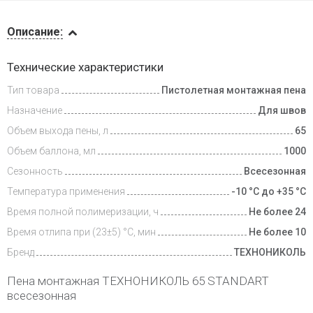
Описание
Описание:
Доставка
Технические характеристики
и оплата
Тип товара
Пистолетная монтажная пена
Назначение
Для швов
Объем выхода пены, л
65
Объем баллона, мл
1000
Сезонность
Всесезонная
Температура применения
-10 °С до +35 °С
Время полной полимеризации, ч
Не более 24
Время отлипа при (23±5) °С, мин
Не более 10
Бренд
ТЕХНОНИКОЛЬ
Пена монтажная ТЕХНОНИКОЛЬ 65 STANDART
всесезонная