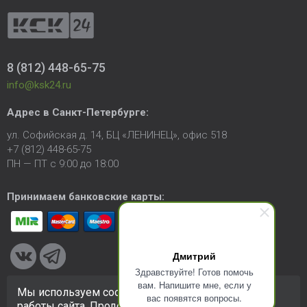
8 (812) 448-65-75
info@ksk24.ru
Адрес в
Санкт-Петербурге
:
ул. Софийская д. 14, БЦ «ЛЕНИНЕЦ», офис 518
+7 (812) 448-65-75
ПН — ПТ с 9:00 до 18:00
Принимаем банковские карты:
Дмитрий
Здравствуйте! Готов помочь
вам. Напишите мне, если у
Мы используем cookie-файлы для улучшения
вас появятся вопросы.
© 2005-2026 ООО «КСК». Сайт
https://ksk24.ru
создан
работы сайта. Продолжая использовать сайт, вы