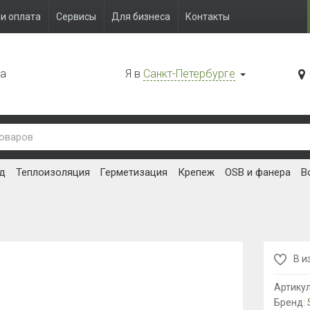
и оплата
Сервисы
Для бизнеса
Контакты
да
Я в
Санкт-Петербурге
д
Теплоизоляция
Герметизация
Крепеж
OSB и фанера
В
В и
Артику
Бренд: