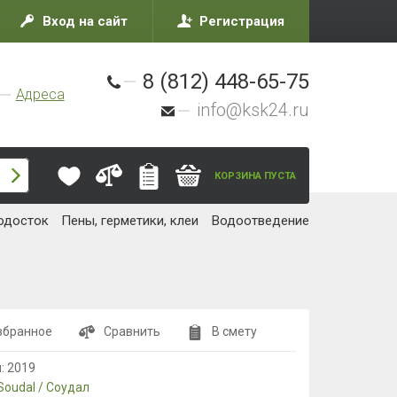
Вход на сайт
Регистрация
8 (812) 448-65-75
Адреса
info@ksk24.ru
КОРЗИНА ПУСТА
одосток
Пены, герметики, клеи
Водоотведение
збранное
Сравнить
В смету
л:
2019
Soudal / Соудал