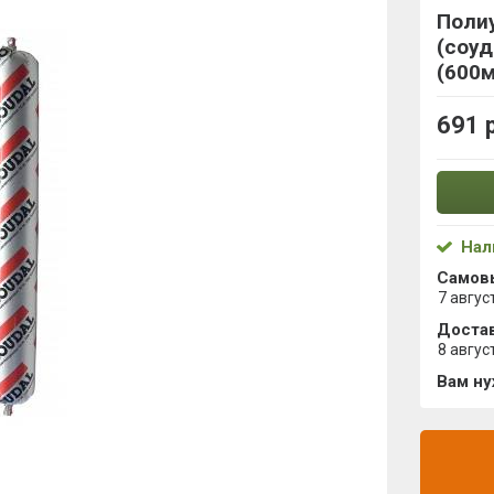
Поли
(соу
(600
691 
Нал
Самов
7 авгус
Достав
8 авгус
Вам н