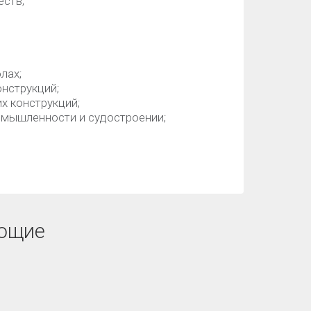
еств;
лах;
нструкций;
х конструкций;
омышленности и судостроении;
ющие