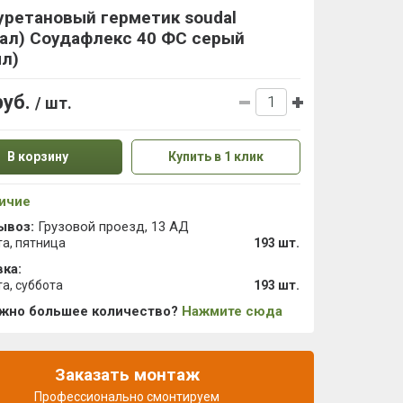
уретановый герметик soudal
дал) Соудафлекс 40 ФС серый
мл)
руб.
/ шт.
В корзину
Купить в 1 клик
ичие
ывоз:
Грузовой проезд, 13 АД
та, пятница
193 шт.
ка:
та, суббота
193 шт.
ужно большее количество?
Нажмите сюда
Заказать монтаж
Профессионально смонтируем