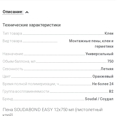
Описание
Описание:
Доставка
Технические характеристики
и оплата
Тип товара
Клеи
Вид товара
Монтажные пены, клеи и
герметики
Назначение
Универсальный
Объем баллона, мл
750
Сезонность
Летняя
Цвет
Оранжевый
Время полной полимеризации, ч
Не более 24
Группа воспламеняемости
B2
Бренд
Soudal / Соудал
Пена SOUDABOND EASY 12х750 мл (пистолетный
клей)