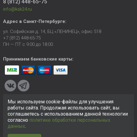
8 (812) 448-65-75
info@ksk24.ru
Адрес в
Санкт-Петербурге
:
ул. Софийская д. 14, БЦ «ЛЕНИНЕЦ», офис 518
+7 (812) 448-65-75
ПН — ПТ с 9:00 до 18:00
Принимаем банковские карты:
Мы используем cookie-файлы для улучшения
© 2005-2026 ООО «КСК». Сайт
https://ksk24.ru
создан
работы сайта. Продолжая использовать сайт, вы
исключительно в информационных целях и любая информация
соглашаетесь с использованием данной технологии
на сайте не является публичной офертой.
Политика в
согласно
политике обработки персональных
отношении персональных данных
данных
.