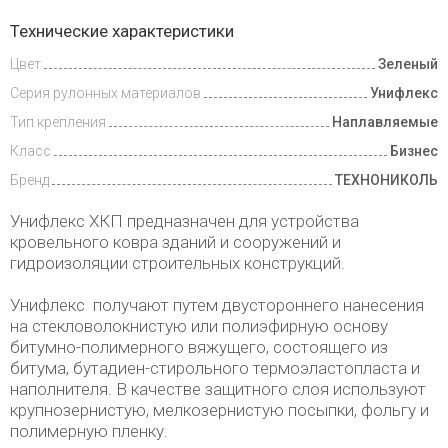
Доставка
Технические характеристики
и оплата
Цвет
Зеленый
Серия рулонных материалов
Унифлекс
Тип крепления
Наплавляемые
Класс
Бизнес
Бренд
ТЕХНОНИКОЛЬ
Унифлекс ХКП предназначен для устройства
кровельного ковра зданий и сооружений и
гидроизоляции строительных конструкций.
Унифлекс получают путем двустороннего нанесения
на стекловолокнистую или полиэфирную основу
битумно-полимерного вяжущего, состоящего из
битума, бутадиен-стирольного термоэластопласта и
наполнителя. В качестве защитного слоя используют
крупнозернистую, мелкозернистую посыпки, фольгу и
полимерную пленку.